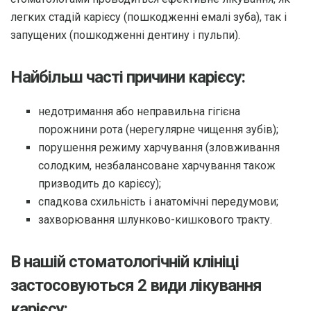
легких стадій карієсу (пошкодженні емалі зуба), так і
запущених (пошкодженні дентину і пульпи).
Найбільш часті причини карієсу:
недотримання або неправильна гігієна
порожнини рота (нерегулярне чищення зубів);
порушення режиму харчування (зловживання
солодким, незбалансоване харчування також
призводить до карієсу);
спадкова схильність і анатомічні передумови;
захворювання шлунково-кишкового тракту.
В нашій стоматологічній клініці
застосовуються 2 види лікування
карієсу: