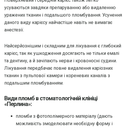
Поверхневий і середній карієс також легко
усуваються завдяки препаруванню або видаленню
уражених тканин і подальшого пломбування. Усунення
даного виду карієсу найчастіше навіть не вимагає
анестезії.
Найсерйознішим і складним для лікування є глибокий
карієс, так як ушкодження досягають не тільки емалі
та дентину, а й зачіпають нерви і кровоносні судини.
Лікування передбачає повне видалення каріозних
тканин з пульпової камери і кореневих каналів з
подальшим пломбуванням.
Види пломб в стоматологічній клініці
«Перлина»:
пломби з фотополімерного матеріалу (дають
можливість змоделювати необхідну форму і