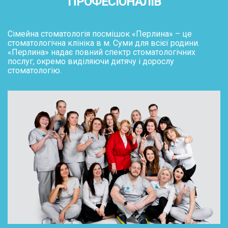
ПРОФЕСІОНАЛІВ
Сімейна стоматологія посмішок «Перлина» – це
стоматологічна клініка в м. Суми для всієї родини.
«Перлина» надає повний спектр стоматологічних
послуг, окремо виділяючи дитячу і дорослу
стоматологію.